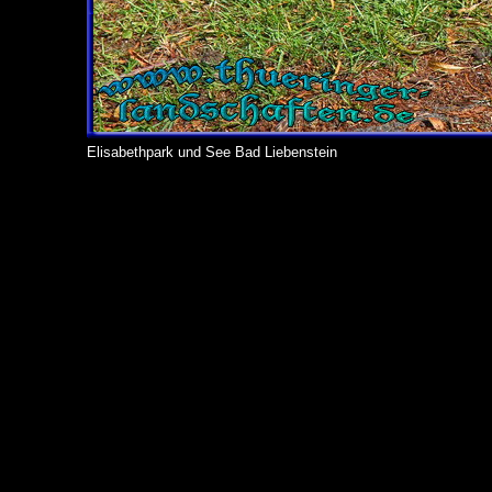
Elisabethpark und See Bad Liebenstein