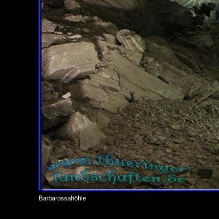
Barbarossahöhle